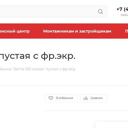
+7 (
ЗАК
висный центр
Монтажникам и застройщикам
П
пустая с фр.экр.
Ванна "Бетта 150 левая" пустая с фр.экр.
В избранное
Сравнить