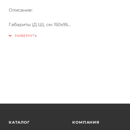
Описание:
Габариты (Д Ш), см: 150х95
Высота с опорой, см: 67
Объем, л: 185
Комплект поставки:
• Ванна без гидромассажного оборудования
• Сборно-разборный сварной каркас
• Слив-перелив
• Фронтальный экран в комплект не входит и приобр
Форма: асимметричная
Монтаж: пристенная
Расположение перелива: стандартное
Диаметр слива ванны, см: 5,2
КАТАЛОГ
КОМПАНИЯ
Материал: 100% литьевой акрил