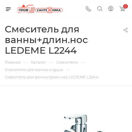
0
Смеситель для
ванны+длин.нос
LEDEME L2244
—
—
—
Главная
Каталог
Смесители
—
Смесители для ванны и душа
Смеситель для ванны+длин.нос LEDEME L2244