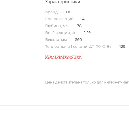
Характеристики
Бренд
—
ГКС
Кол-во секций
—
4
Глубина, мм
—
78
Вес 1 секции, кг
—
1,29
Высота, мм
—
560
Теплоотдача 1 секции, ΔT=70⁰C, Вт
—
129
Все характеристики
Цена действительна только для интернет-маг