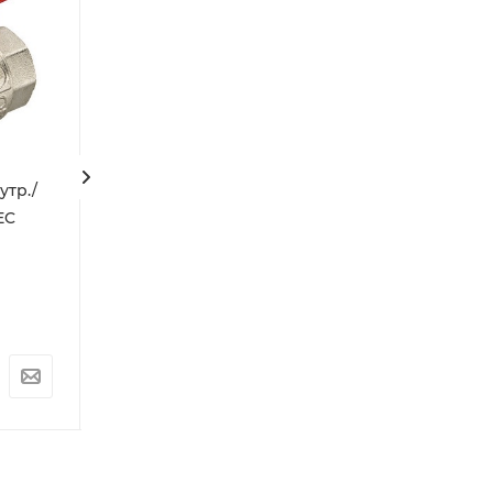
утр./
Клапан
Анаэробный
EC
термостатический угл.
уплотнитель ге
Ø1/2" VALTEC (10/80)
зеленый 60г
САНТЕХМАСТЕР 
Предзаказ
Арт.: VT.031.N.04
В наличии
Арт.: О0033005
1 481
₽
700
₽