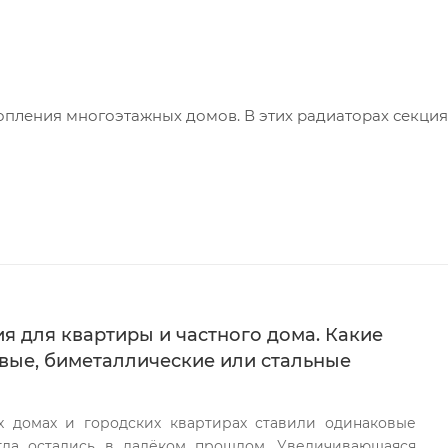
пления многоэтажных домов. В этих радиаторах секция
льного коллектора. Конструкция полностью исключает к
 алюминиевого «корпуса» и стального «сердечника» поз
ностью
тойчив к воздействию избыточного давления при гидра
икальные и горизонтальные ребра биметаллического рад
ачу.
я для квартиры и частного дома. Какие
рдечника» позволяет прибору отличаться особой прочно
ые, биметаллические или стальные
оляет устанавливать радиатор в многоэтажных зданиях д
ых домах и городских квартирах ставили одинаковые
соприкосновение с жесткой водопроводной водой.
егда остались в далёком прошлом. Увеличивающаяся