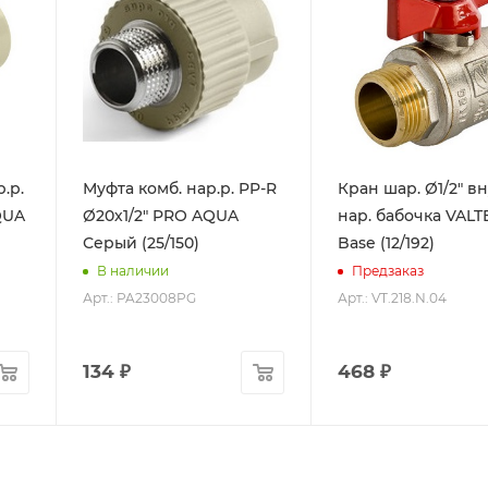
.р.
Муфта комб. нар.р. PP-R
Кран шар. Ø1/2" вн
QUA
Ø20х1/2" PRO AQUA
нар. бабочка VALT
Серый (25/150)
Base (12/192)
В наличии
Предзаказ
Арт.: PA23008PG
Арт.: VT.218.N.04
134
₽
468
₽