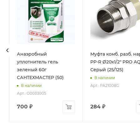
Анаэробный
Муфта комб. разб. нар
уплотнитель гель
PP-R Ø20х1/2" PRO A
зеленый 60г
Серый (25/125)
САНТЕХМАСТЕР (50)
В наличии
Арт.: PA21008G
В наличии
Арт.: О0033005
700
₽
284
₽