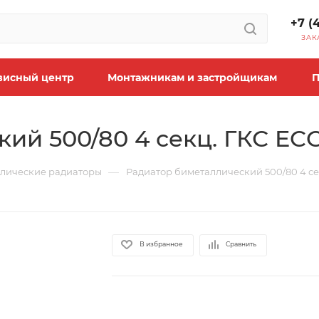
+7 (
ЗАК
висный центр
Монтажникам и застройщикам
П
ий 500/80 4 секц. ГКС ECO
—
лические радиаторы
Радиатор биметаллический 500/80 4 се
В избранное
Сравнить