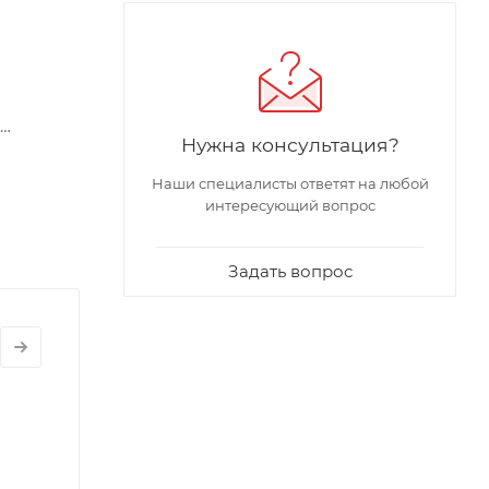
Нужна консультация?
онтакт
воляет
Наши специалисты ответят на любой
интересующий вопрос
влических
иатора
Задать вопрос
стью и
о 40