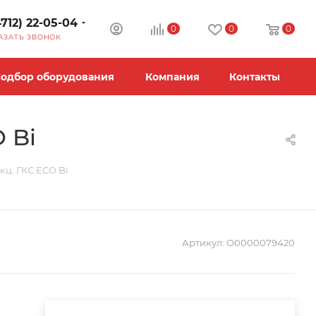
4712) 22-05-04
0
0
0
АЗАТЬ ЗВОНОК
одбор оборудования
Компания
Контакты
 Bi
кц. ГКС ECO Bi
Артикул:
О0000079420