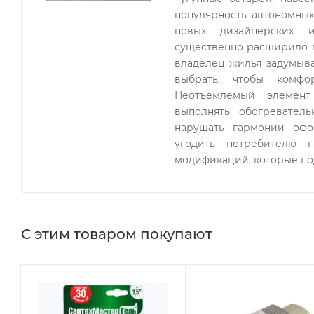
Способность обеспечивать быструю передачу тепла 
популярность автономных
Современная система контроля качества на различн
новых дизайнерских и
Гарантия - 7 лет.
существенно расширило 
владелец жилья задумыва
выбрать, чтобы комф
Модель 500/80
Неотъемлемый элемент
Цвет (RAL) 9016
выполнять обогревател
Рабочее давление 25 атм
нарушать гармонии офо
Испытат. давление 38 атм
угодить потребителю п
Емкость секции, л 0,23
модификаций, которые по
Межосевое расстояние 500 мм
Высота 560 мм
Глубина 80 мм
Ширина 76 мм
С этим товаром покупают
Масса радиатора 12,91 кг