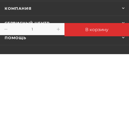
КОМПАНИЯ
СЕРВИСНЫЙ ЦЕНТР
В корзину
ПОМОЩЬ
Подписаться на рассылку
+7 (4712) 22-05-04
e-shop@profsantehnika.ru
г. Курск, ул. Сумская, 23