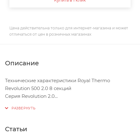
Цена действительна только для интернет-магазина и может
отличаться от цен в розничных магазинах
Описание
Технические характеристики Royal Thermo
Revolution 500 2.0 8 секций
Серия Revolution 2.0
Тип подключения: боковое
Теплоотдача: 1360 Вт
Количество секций: 8 шт
Материал: алюминий
Статьи
Цвет белый