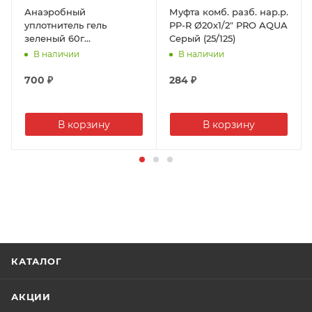
Анаэробный
Муфта комб. разб. нар.р.
уплотнитель гель
PP-R Ø20х1/2" PRO AQUA
зеленый 60г
Серый (25/125)
САНТЕХМАСТЕР (50)
В наличии
В наличии
700
₽
284
₽
В корзину
В корзину
КАТАЛОГ
АКЦИИ