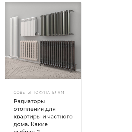
Межосевое расстояние: 50 см
Мах рабочее давление: 2 МПа
Диаметр подключения: 1"
Возможность использования антифриза: да
Высота радиаторов: 570 мм
Длина радиаторов: 640 мм
Глубина: 80 мм
Вес нетто 10,4 кг
Площадь обогрева: 15 м²
Объем воды в секции: 0,37 л
СОВЕТЫ ПОКУПАТЕЛЯМ
Радиаторы
отопления для
квартиры и частного
дома. Какие