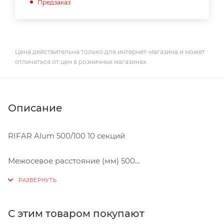
Предзаказ
Цена действительна только для интернет-магазина и может
отличаться от цен в розничных магазинах
Описание
RIFAR Alum 500/100 10 секций
Межосевое расстояние (мм) 500
Габаритные размеры (мм)
высота 565
глубина 90
ширина 810
С этим товаром покупают
Номинальный тепловой поток (Вт) 1860