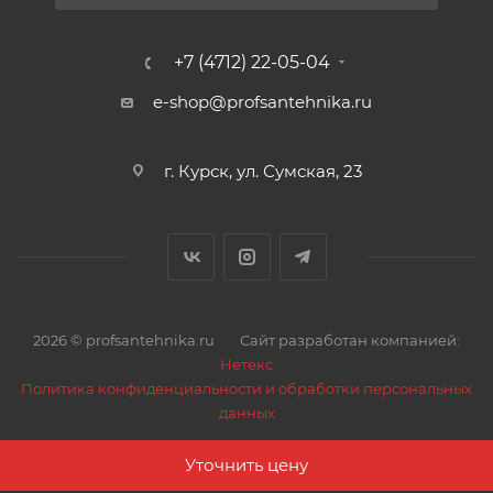
20 атм. и имеют низкое гидравлическое
сопротивление для движения теплоносителя. В
качестве теплоносителя в этих радиаторах могут
+7 (4712) 22-05-04
быть использованы незамерзающие жидкости для
e-shop@profsantehnika.ru
систем отопления.
Технологическое отверстие в нижней части каждой
секции закрывается без использования сварки с
г. Курск, ул. Сумская, 23
помощью специальной запатентованной
конструкции.
2026 © profsantehnika.ru
Сайт разработан компанией:
Нетекс
Политика конфиденциальности и обработки персональных
данных
Уточнить цену