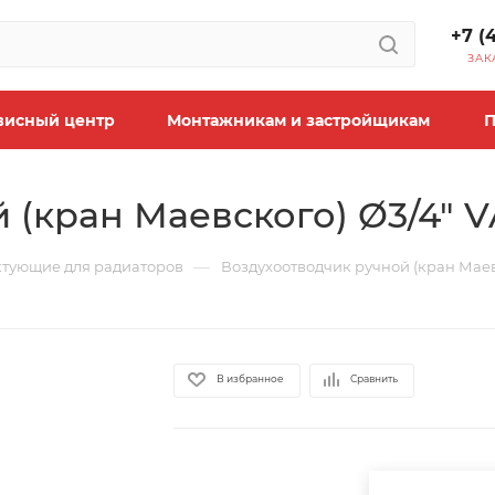
+7 (
ЗАК
висный центр
Монтажникам и застройщикам
П
(кран Маевского) Ø3/4" VA
—
тующие для радиаторов
Воздухоотводчик ручной (кран Маевс
В избранное
Сравнить