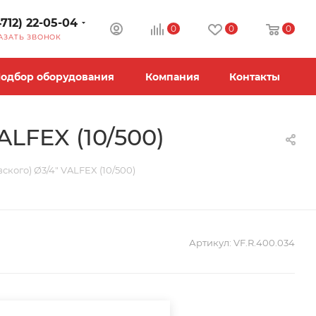
4712) 22-05-04
0
0
0
АЗАТЬ ЗВОНОК
одбор оборудования
Компания
Контакты
LFEX (10/500)
кого) Ø3/4" VALFEX (10/500)
Артикул:
VF.R.400.034