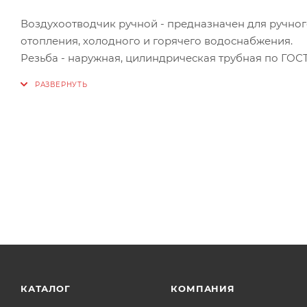
Воздухоотводчик ручной - предназначен для ручного
отопления, холодного и горячего водоснабжения.
Резьба - наружная, цилиндрическая трубная по ГОСТу
Назначение: удаление воздуха и прочих газов из си
Рабочее давление, бар: 10
Максимальная температура теплоносителя, °C: 110
Размер присоединительной резьбы, дюйм: 1/2", 3/4"
КАТАЛОГ
КОМПАНИЯ