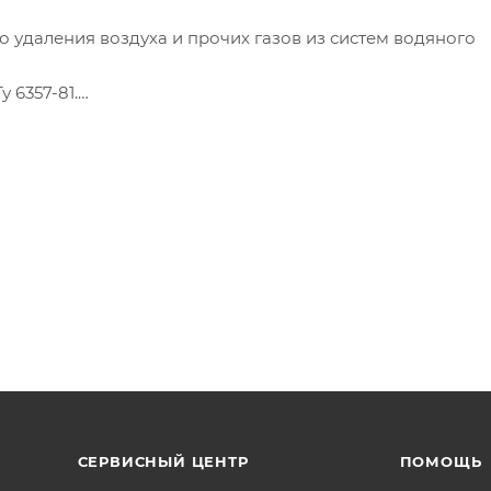
 удаления воздуха и прочих газов из систем водяного
 6357-81.
стем водяного отопления, холодного и горячего водосна
СЕРВИСНЫЙ ЦЕНТР
ПОМОЩЬ