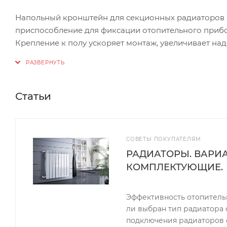
Напольный кронштейн для секционных радиаторов
приспособление для фиксации отопительного прибора
Крепление к полу ускоряет монтаж, увеличивает над
Технические характеристики ROMMER
Тип
Статьи
кронштейн
Материал
сталь
СОВЕТЫ ПОКУПАТЕЛЯМ
Класс товара
РАДИАТОРЫ. ВАРИ
Бытовой
КОМПЛЕКТУЮЩИЕ.
Эффективность отопительн
ли выбран тип радиатора 
подключения радиаторов 