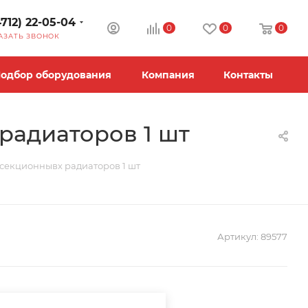
4712) 22-05-04
0
0
0
АЗАТЬ ЗВОНОК
одбор оборудования
Компания
Контакты
адиаторов 1 шт
екционнывх радиаторов 1 шт
Артикул:
89577