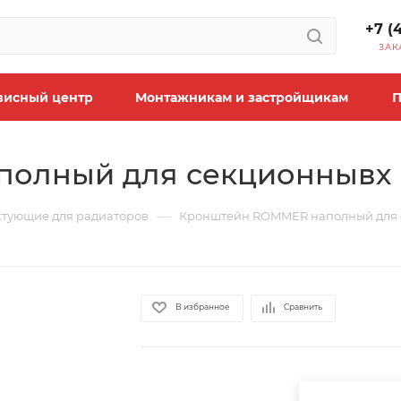
+7 (
ЗАК
висный центр
Монтажникам и застройщикам
П
олный для секционнывх р
—
тующие для радиаторов
Кронштейн ROMMER наполный для с
В избранное
Сравнить