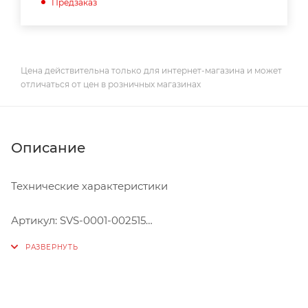
Предзаказ
Цена действительна только для интернет-магазина и может
отличаться от цен в розничных магазинах
Описание
Технические характеристики
Артикул: SVS-0001-002515
Бренд: STOUT
Страна производства: Италия
Соединение: 15 x 1/2 дюйм
Материал: Латунь
Максимальное давление: 2,5 бар