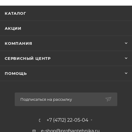
Тип упаковки: коробка
КАТАЛОГ
Высота упаковки: 205 мм
Длина упаковки: 300 мм
Ширина упаковки: 200 мм
АКЦИИ
Вес: 5.25 кг
КОМПАНИЯ
СЕРВИСНЫЙ ЦЕНТР
ПОМОЩЬ
Подписаться на рассылку
+7 (4712) 22-05-04
e-shop@profsantehnika.ru