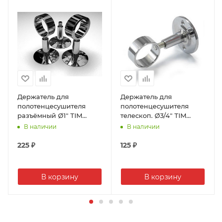
Направление подключения Правое, левое
Вид Полотенцесушители
Дизайн С полкой
Страна производителя Россия
Модель Норланд с полкой
Межосевое (нижнее подключение) 500
Тип Водяной
Держатель для
Держатель для
полотенцесушителя
полотенцесушителя
разъёмный Ø1" TIM
телескоп. Ø3/4" TIM
(10/100)
(10/100)
В наличии
В наличии
225
₽
125
₽
В корзину
В корзину