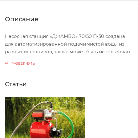
Описание
Насосная станция «ДЖАМБО» 70/50 П-50 создана
для автоматизированной подачи чистой воды из
разных источников, также может быть использована
для повышения давления при использовании в
качестве источника магистрального водопровода.
Область применения
Статьи
Насосную станцию можно использовать как часть
системы автоматического водоснабжения в
частном доме. Забор воды может осуществляться
из:
открытых водоемов;
колодцев и скважин;
централизованного водопровода.