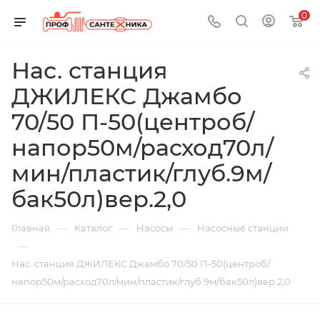
0
Нас. станция
ДЖИЛЕКС Джамбо
70/50 П-50(центроб/
напор50м/расход70л/
мин/пластик/глуб.9м/
бак50л)вер.2,0
—
—
—
Главная
Каталог
Насосы
Насосные станции
—
Нас. станция ДЖИЛЕКС Джамбо 70/50 П-50(центроб/
напор50м/расход70л/мин/пластик/глуб.9м/бак50л)вер.2,0