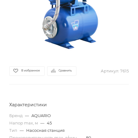
Артикул:
7615
В избранное
Сравнить
Характеристики
Бренд
—
AQUARIO
Напор max, м
—
45
Тип
—
Насосная станция
Производительность max, л/мин
—
80