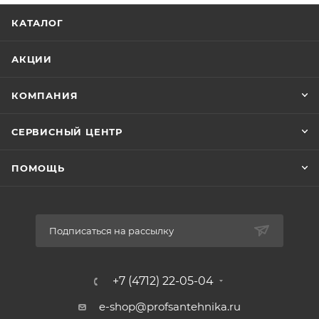
Примечание
КАТАЛОГ
Корпус ЛДСП Фасад МДФ+пленка; Петли с
доводчиками; Напольная
АКЦИИ
КОМПАНИЯ
СЕРВИСНЫЙ ЦЕНТР
ПОМОЩЬ
Подписаться на рассылку
+7 (4712) 22-05-04
e-shop@profsantehnika.ru