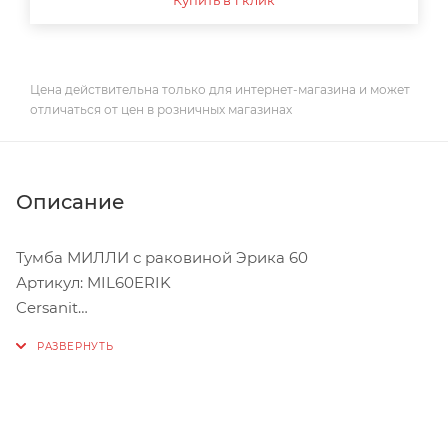
Цена действительна только для интернет-магазина и может
отличаться от цен в розничных магазинах
Описание
Тумба МИЛЛИ с раковиной Эрика 60
Артикул: MIL60ERIK
Cersanit
Напольная тумба с умывальником.
Размер, см
60
Размер изделия
В830хШ600ххГ477