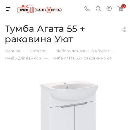
0
Тумба Агата 55 +
раковина Уют
—
—
—
Главная
Каталог
Мебель для ванных комнат
—
Тумбы для ванной
Тумба Агата 55 + раковина Уют