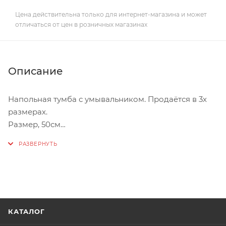
Цена действительна только для интернет-магазина и может
отличаться от цен в розничных магазинах
Описание
Напольная тумба с умывальником. Продаётся в 3х
размерах.
Размер, 50см
Размер изделия
В830хШ510хГ415
Примечание
Корпус ЛДСП Фасад МДФ+пленка; Петли с
доводчиками;
КАТАЛОГ