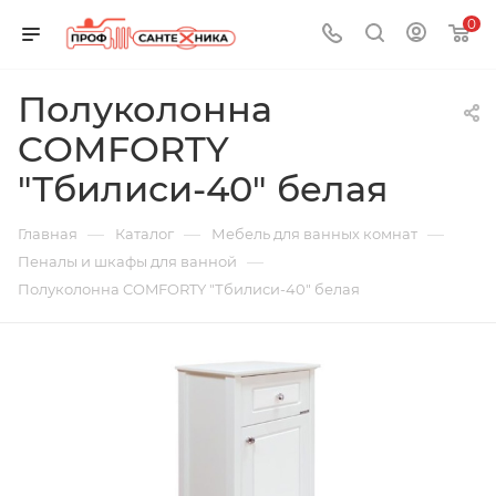
0
Полуколонна
COMFORTY
"Тбилиси-40" белая
—
—
—
Главная
Каталог
Мебель для ванных комнат
—
Пеналы и шкафы для ванной
Полуколонна COMFORTY "Тбилиси-40" белая