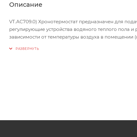
Описание
VT.AC709.0) Хронотермостат предназначен для пода
регулирующие устройства водяного теплого пола и 
зависимости от температуры воздуха в помещении (
входит в комплект). Возможны недельное программ
воздуха или датчику температуры пола. Монтаж тер
Изначально хронотермостат работал только с норма
имеет трехконтактное подключение, благодаря чему
нормально открытыми (NO) сервоприводами. Ее мо
котлами и циркуляционными насосами.