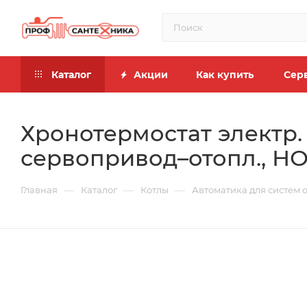
Каталог
Акции
Как купить
Сер
Хронотермостат электр.
сервопривод–отопл., НО-
—
—
—
Главная
Каталог
Котлы
Автоматика для систем 