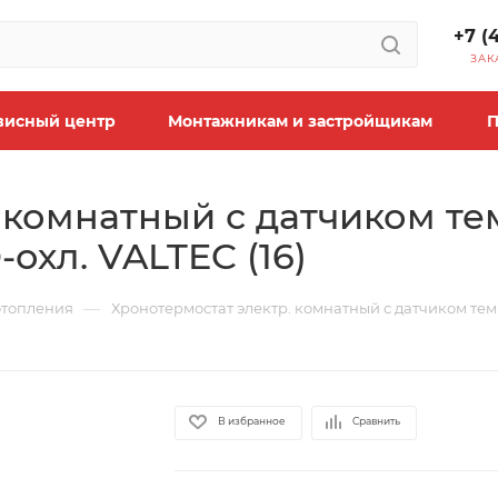
+7 (
ЗАК
висный центр
Монтажникам и застройщикам
П
 комнатный с датчиком те
охл. VALTEC (16)
—
отопления
Хронотермостат электр. комнатный с датчиком темп
В избранное
Сравнить