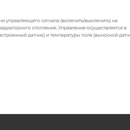
чи управляющего сигнала (включить/выключить) на
радиаторного отопления. Управление осуществляется в
встроенный датчик) и температуры пола (выносной датч
ирование и выбор режима работы – по датчику темпера
мостата производится в стандартную коробку скрытой п
льно закрытыми (NC) сервоприводами 220 В. Актуальна
 может использоваться как с нормально закрытыми, так 
жно применять также для управления настенными, нап