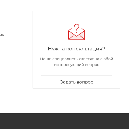
ик,
туры
Нужна консультация?
роводки.
Наши специалисты ответят на любой
я модель
интересующий вопрос
и
ольными
Задать вопрос