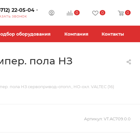
4712) 22-05-04
0
0
0
АЗАТЬ ЗВОНОК
одбор оборудования
Компания
Контакты
мпер. пола НЗ
ер. пола НЗ сервопривод–отопл., НО-охл. VALTEC (16)
Артикул:
VT.AC709.0.0