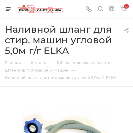
0
Наливной шланг для
стир. машин угловой
5,0м г/г ELKA
—
—
—
Главная
Каталог
Гибкая подводка и шланги
—
Шланги для стиральных машин
Наливной шланг для стир. машин угловой 5,0м г/г ELKA