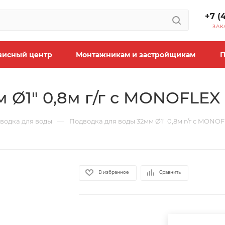
+7 (
ЗАК
висный центр
Монтажникам и застройщикам
П
 Ø1" 0,8м г/г с MONOFLEX 
—
водка для воды
Подводка для воды 32мм Ø1" 0,8м г/г с MONOF
В избранное
Сравнить