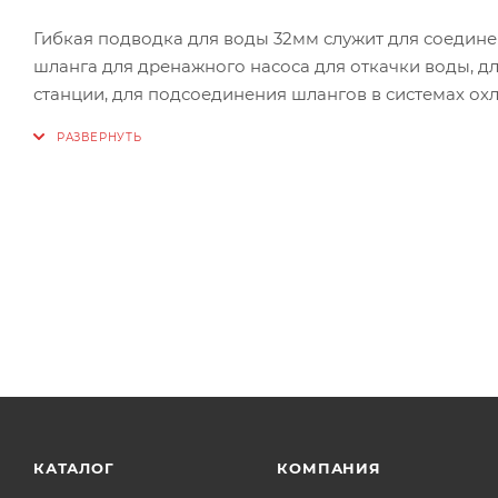
Гибкая подводка для воды 32мм служит для соедине
шланга для дренажного насоса для откачки воды, д
станции, для подсоединения шлангов в системах о
гидравлических и пневматических приводов, при м
присоединения факойлов и чиллеров. Внутренний ш
нержавеющей стали 301 (8 нитей толщиной по 0,20 м
Состав, материалы подводки:
Накидная гайка и штуцер из никелированной латуни
Ниппель - латунь 57-3;
Обжимная гильза из нержавеющей стали 301;
Технические характеристики:
Подсоединительные размеры, гайка 1”, штуцер 1”, гайка с
Наружный диаметр шланга подводки, мм 32±1,5;
Внутренний диаметр шланга подводки, мм 24±1;
Внутренний диаметр ниппеля, мм 19,7±0,2;
КАТАЛОГ
КОМПАНИЯ
Максимальное рабочее давление, МПа (bar) 1,0 (10)