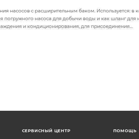
ния насосов с расширительным баком. Используется: в к
ля погружного насоса для добычи воды и как шланг для
хлаждения и кондиционирования, для присоединения
онтаже оборудования спринклерных систем пожаротуше
ланг и прокладки из нетоксичной резины EPDM, оплетк
м).
 57-3;
 уголком 1”, гайка 1 1/4”, штуцер 1 1/4”;
СЕРВИСНЫЙ ЦЕНТР
ПОМОЩЬ