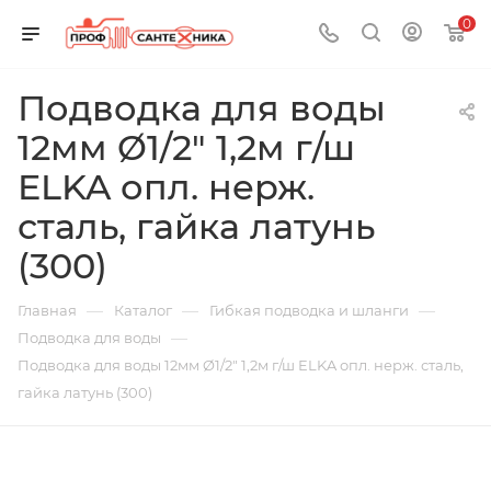
0
Подводка для воды
12мм Ø1/2" 1,2м г/ш
ELKA опл. нерж.
сталь, гайка латунь
(300)
—
—
—
Главная
Каталог
Гибкая подводка и шланги
—
Подводка для воды
Подводка для воды 12мм Ø1/2" 1,2м г/ш ELKA опл. нерж. сталь,
гайка латунь (300)