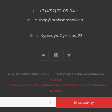
Внутренний шланг EPDM Ø 8,3 x 11,7 mm
Оплетка:
+7 (4712) 22-05-04
материал/размер/кол-во нитей. Нерж. сталь AISI-
e-shop@profsantehnika.ru
202 (4%Ni) + Нить капроновая (красная + синяя)
Шланг в оплетке Размер с оплеткой Ø 8,3 х 12,2 mm
Гайка накидная 1/2” Материал латунь 57 с
г. Курск, ул. Сумская, 23
покрытием (Ni), размер под ключ 23
Ниппель 1/2” Материал латунь 57 без покрытия
Штуцер 1/2” Материал латунь 57 с покрытием (Ni),
размер под ключ 21
Гильза обжимная Материал нерж. сталь 202 (4% Ni),
надпись «AT» и месяц и год производства
2026 © profsantehnika.ru
Сайт разработан компанией:
Нетекс
Политика конфиденциальности и обработки персональных
данных
В корзину