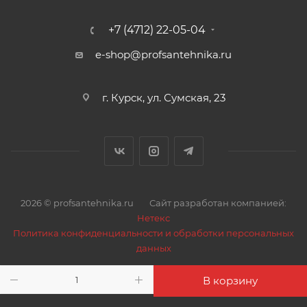
НАДЕЖНОСТЬ – двойное полимерное покрытие
+7 (4712) 22-05-04
служит дополнительной защитой внутреннего
e-shop@profsantehnika.ru
шланга. Внутренний шланг EPDM (нетоксичный
каучук) в наших шлангах, отличается своими
высокими показателями характеризующиеся
г. Курск, ул. Сумская, 23
эластичностью, водонепроницаемостью и
электроизоляционными свойствами.
Технические параметры подводки Optima
Наружный диаметр, мм 12,0 ± 0,5
2026 © profsantehnika.ru
Сайт разработан компанией:
Внутренний диаметр, мм 8,0 ± 0,5
Нетекс
Подсоединительные размеры фитингов,
Политика конфиденциальности и обработки персональных
дюйм Гайка 1/2", Штуцер 1/2", Штуцер М10х17мм,
данных
Штуцер М10х34мм
Рабочая / максимальная температура, C 0...95/110
В корзину
Максимальное рабочее давление / давление на