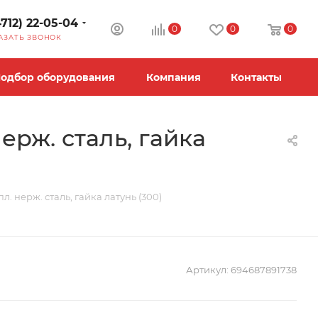
4712) 22-05-04
0
0
0
АЗАТЬ ЗВОНОК
одбор оборудования
Компания
Контакты
ерж. сталь, гайка
л. нерж. сталь, гайка латунь (300)
Артикул:
694687891738