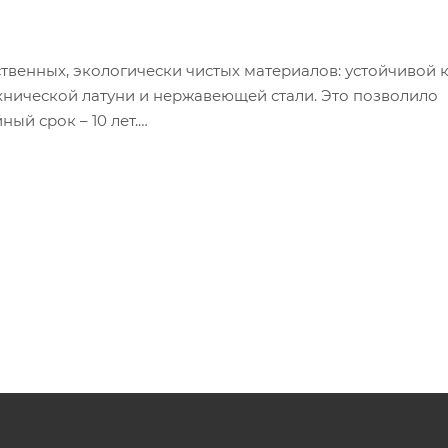
твенных, экологически чистых материалов: устойчивой 
хнической латуни и нержавеющей стали. Это позволило
ый срок – 10 лет.
инения к трубопроводам приборов водоснабжения,
овой техники, использующей воду. Подводки гибкие для
нии 10 бар (максимальное давление – 20 бар) и темпера
енний диаметр шланга – 8,5 ± 0,5 мм. Накидная гайка, пре
енной сантехнической латуни. Подключение гибкой под
– 1/2”.
 (4%Ni) + Нить капроновая (красная + синяя)
 (Ni), размер под ключ 23