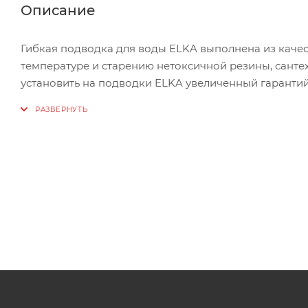
Описание
Гибкая подводка для воды ELKA выполнена из качес
температуре и старению нетоксичной резины, санте
установить на подводки ELKA увеличенный гарантийн
Гибкие подводки ELKA предназначены для присоед
отопительного, сантехнического оборудования, быт
ELKA рассчитаны на эксплуатацию при рабочем давле
до 90 °C (максимальная температура – 100 °C). Внутр
гильзы и оплетка подводок изготовлены из качеств
гайка–гайка и гайка-штуцер, диаметр присоединения 
Внутренний шланг EPDM Ø 8,3 x 11,7 mm
Оплетка:
материал/размер/кол-во нитей. Нерж. сталь AISI-202
Шланг в оплетке Размер с оплеткой Ø 8,3 х 12,2 mm
Гайка накидная 1/2” Материал латунь 57 с покрытием