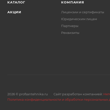
КАТАЛОГ
КОМПАНИЯ
Ниппель 1/2” Материал латунь 57 без покрытия
Штуцер 1/2” Материал латунь 57 с покрытием (Ni), р
АКЦИИ
Лицензии и сертификаты
Гильза обжимная Материал нерж. сталь 202 (4% Ni),
Юридическим лицам
Партнеры
Реквизиты
2026 © profsantehnika.ru
Сайт разработан компанией:
Нет
Политика конфиденциальности и обработки персональных 