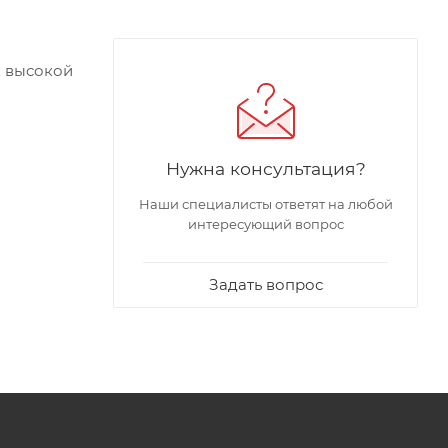
к высокой
Нужна консультация?
 воды
Наши специалисты ответят на любой
туре от 1
интересующий вопрос
сс-
водки
Задать вопрос