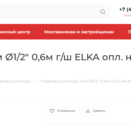
+7 (
ЗАК
висный центр
Монтажникам и застройщикам
П
Ø1/2" 0,6м г/ш ELKA опл. н
—
водка для воды
Подводка для воды 12мм Ø1/2" 0,6м г/ш ELKA оп
В избранное
Сравнить