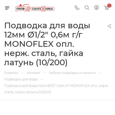
0
Подводка для воды
12мм Ø1/2" 0,6м г/г
MONOFLEX опл.
нерж. сталь, гайка
латунь (10/200)
—
—
—
Главная
Каталог
Гибкая подводка и шланги
—
Подводка для воды
Подводка для воды 12мм Ø1/2" 0,6м г/г MONOFLEX опл. нерж.
сталь, гайка латунь (10/200)