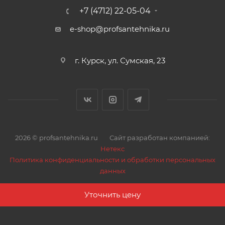
(140)
+7 (4712) 22-05-04
Номинальный поток (при 3bar), л 35
e-shop@profsantehnika.ru
Минимальный радиус изгиба,мм 50
Рабочая температура, оС 0...95
г. Курск, ул. Сумская, 23
2026 © profsantehnika.ru
Сайт разработан компанией:
Нетекс
Политика конфиденциальности и обработки персональных
данных
Уточнить цену