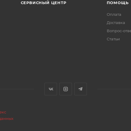
СЕРВИСНЫЙ ЦЕНТР
ПОМОЩЬ
Оплата
Доставка
Вопрос-отв
/2", Штуцер 1/2", Штуцер М10х17мм, Штуцер М10х34мм
Статьи
МПа (bar) 1,0 (10) / 6,0 (60)
аз любая длина до 100 м
 с красными и синими вкраплениями, дополнительное 
3
екс
данных