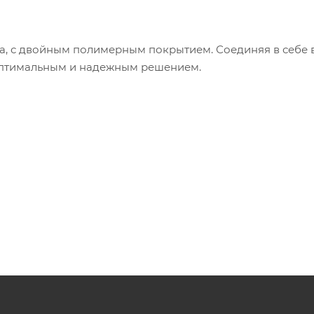
, с двойным полимерным покрытием. Соединяя в себе 
 оптимальным и надежным решением.
ет образованию конденсата, способствует поддерж
м и сухом состоянии.
 оплетки служат защитой от губительного воздействи
ся электрокоррозия.
имеет привлекательный вид, приятные тактильные каче
ом продукции с точки зрения ее внешнего вида.
т дополнительной защитой внутреннего шланга. Внут
, отличается своими высокими показателями характери
золяционными свойствами.