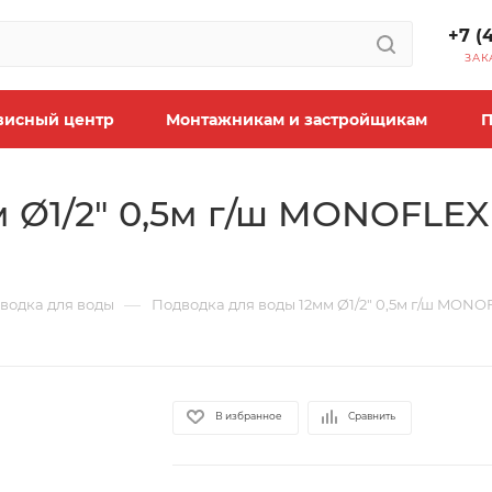
+7 (
ЗАК
висный центр
Монтажникам и застройщикам
П
м Ø1/2" 0,5м г/ш MONOFLE
—
водка для воды
Подводка для воды 12мм Ø1/2" 0,5м г/ш MONO
В избранное
Сравнить