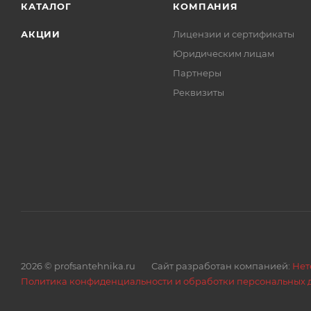
КАТАЛОГ
КОМПАНИЯ
Технические параметры подводки Optima
АКЦИИ
Лицензии и сертификаты
Наружный диаметр, мм 12,0 ± 0,5
Юридическим лицам
Внутренний диаметр, мм 8,0 ± 0,5
Партнеры
Подсоединительные размеры фитингов, дюйм Гайка 1
Реквизиты
Рабочая / максимальная температура, C 0...95/110
Максимальное рабочее давление / давление на разрыв, 
Диапазон производимых длин, см 30...200/ Под зак
Используемые материалы
Внутренний шланг Нетоксичный каучук EPDM
Внешняя оплётка Ультра прочная полимерная нить
полимерное покрытие из силикона.
Накидная гайка Нержавеющая сталь
Накидная гайка Никелированная латунь марки 57-
2026 © profsantehnika.ru
Сайт разработан компанией:
Нет
Ниппель усиленный Латунь марки 57-3
Политика конфиденциальности и обработки персональных 
Обжимная гильза Нержавеющая сталь 301B