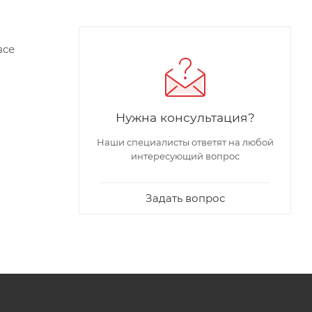
все
анию
Нужна консультация?
Наши специалисты ответят на любой
я
интересующий вопрос
Задать вопрос
ства,
ренний
зующиеся