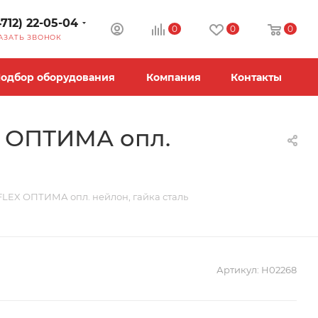
4712) 22-05-04
0
0
0
АЗАТЬ ЗВОНОК
одбор оборудования
Компания
Контакты
X ОПТИМА опл.
FLEX ОПТИМА опл. нейлон, гайка сталь
Артикул:
Н02268