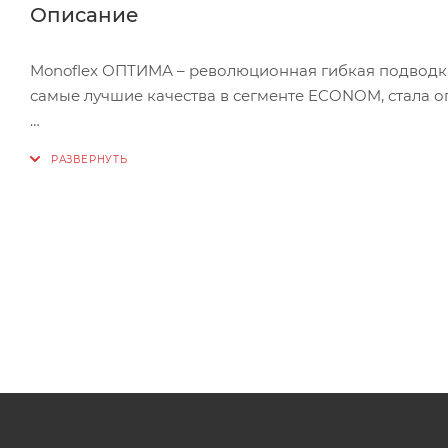
Описание
Monoflex ОПТИМА – революционная гибкая подводка
самые лучшие качества в сегменте ECONOM, стала
КОМФОРТНЫЕ УСЛОВИЯ ЭКСПЛУАТАЦИИ – препятству
пространства для инженерных коммуникаций в чисто
БЕЗОПАСТНОСТЬ – используемые материалы внешней
блуждающих токов, в последствии которых образует
ЭСТЕТИЧНОСТЬ – гибкая подводка Monoflex ОПТИМА 
воздействующие на чувственное восприятие человек
НАДЕЖНОСТЬ – двойное полимерное покрытие служи
шланг EPDM (нетоксичный каучук) в наших шлангах
эластичностью, водонепроницаемостью и электрои