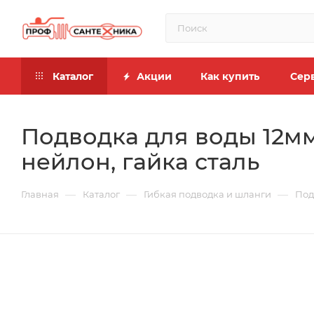
Каталог
Акции
Как купить
Сер
Подводка для воды 12м
нейлон, гайка сталь
—
—
—
Главная
Каталог
Гибкая подводка и шланги
Под