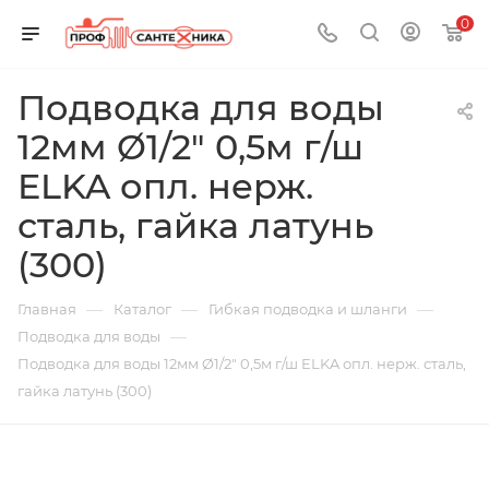
0
Подводка для воды
12мм Ø1/2" 0,5м г/ш
ELKA опл. нерж.
сталь, гайка латунь
(300)
—
—
—
Главная
Каталог
Гибкая подводка и шланги
—
Подводка для воды
Подводка для воды 12мм Ø1/2" 0,5м г/ш ELKA опл. нерж. сталь,
гайка латунь (300)