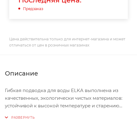
Последняя цена:
Предзаказ
Цена действительна только для интернет-магазина и может
отличаться от цен в розничных магазинах
Описание
Гибкая подводка для воды ELKA выполнена из
качественных, экологически чистых материалов:
устойчивой к высокой температуре и старению
нетоксичной резины, сантехнической латуни и
нержавеющей стали. Это позволило установить на
подводки ELKA увеличенный гарантийный срок – 10
лет.