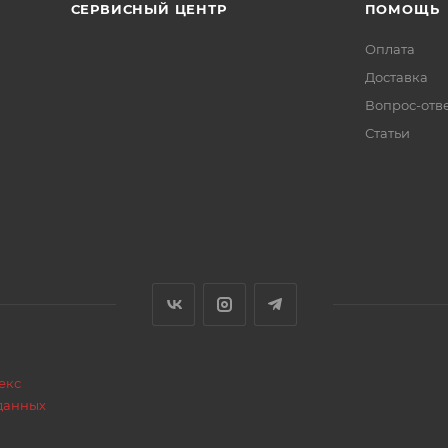
СЕРВИСНЫЙ ЦЕНТР
ПОМОЩЬ
Оплата
Доставка
Вопрос-отв
/2", Штуцер 1/2", Штуцер М10х17мм, Штуцер М10х34мм
Статьи
МПа (bar) 1,0 (10) / 6,0 (60)
 с красными и синими вкраплениями, дополнительное 
3
екс
данных