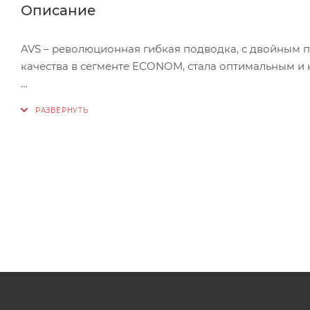
Описание
AVS – революционная гибкая подводка, с двойным 
качества в сегменте ECONOM, стала оптимальным 
КОМФОРТНЫЕ УСЛОВИЯ ЭКСПЛУАТАЦИИ – препятству
пространства для инженерных коммуникаций в чисто
БЕЗОПАСНОСТЬ – используемые материалы внешней 
блуждающих токов, в последствии которых образует
ЭСТЕТИЧНОСТЬ – гибкая подводка AVS имеет привле
на чувственное восприятие человеком продукции с 
НАДЕЖНОСТЬ – двойное полимерное покрытие служи
шланг EPDM (нетоксичный каучук) отличается свои
водонепроницаемостью и электроизоляционными с