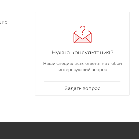
шие
анию
Нужна консультация?
Наши специалисты ответят на любой
интересующий вопрос
Задать вопрос
ствующие
ренний
остью,