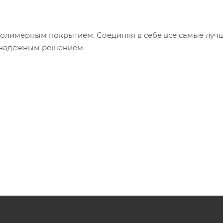
полимерным покрытием. Соединяя в себе все самые луч
и надежным решением.
ет образованию конденсата, способствует поддерж
м и сухом состоянии.
оплетки служат защитой от губительного воздействия
ся электрокоррозия.
кательный вид, приятные тактильные качества, воздей
точки зрения ее внешнего вида.
т дополнительной защитой внутреннего шланга. Внут
ми высокими показателями характеризующиеся эластичн
войствами.