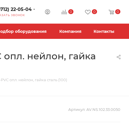
4712) 22-05-04
0
0
0
АЗАТЬ ЗВОНОК
одбор оборудования
Компания
Контакты
 опл. нейлон, гайка
PVC опл. нейлон, гайка сталь (100)
Артикул:
AV.NS.102.33.0050