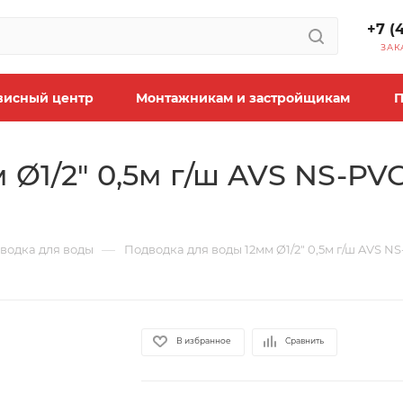
+7 (
ЗАК
висный центр
Монтажникам и застройщикам
П
Ø1/2" 0,5м г/ш AVS NS-PVC
—
водка для воды
Подводка для воды 12мм Ø1/2" 0,5м г/ш AVS NS-
В избранное
Сравнить