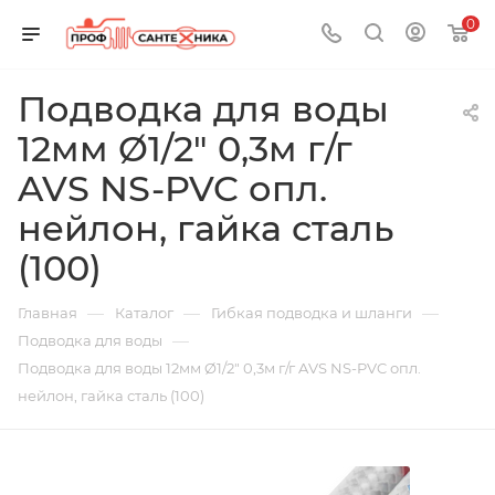
0
Подводка для воды
12мм Ø1/2" 0,3м г/г
AVS NS-PVC опл.
нейлон, гайка сталь
(100)
—
—
—
Главная
Каталог
Гибкая подводка и шланги
—
Подводка для воды
Подводка для воды 12мм Ø1/2" 0,3м г/г AVS NS-PVC опл.
нейлон, гайка сталь (100)