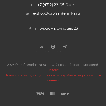
Внутренний диаметр ниппеля, мм 5,8±0,1
+7 (4712) 22-05-04
Максимальное рабочее давление, МПа (bar) 2,0 (20)
e-shop@profsantehnika.ru
Номинальный поток (при 3bar), л 35
Минимальный радиус изгиба,мм 50
Рабочая температура,
г. Курск, ул. Сумская, 23
2026 © profsantehnika.ru
Сайт разработан компанией:
Нетекс
Политика конфиденциальности и обработки персональных
данных