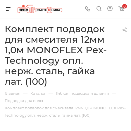
0
Комплект подводок
для смесителя 12мм
1,0м MONOFLEX Pex-
Technology опл.
нерж. сталь, гайка
лат. (100)
—
—
—
Главная
Каталог
Гибкая подводка и шланги
—
Подводка для воды
Комплект подводок для смесителя 12мм 1,0м MONOFLEX Pex-
Technology опл. нерж. сталь, гайка лат. (100)