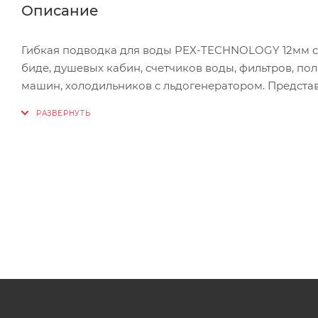
Описание
Гибкая подводка для воды PEX-TECHNOLOGY 12мм сл
биде, душевых кабин, счетчиков воды, фильтров, п
машин, холодильников с льдогенератором. Представ
полиэтилена), оплетка из нержавеющей стали 301, б
каждая).
Состав, материалы подводки:
Внутренний шланг из PEX
Прокладка из ERDM
Накидная гайка и штуцер из никелированной латуни
Ниппель - латунь 57-3;
Обжимная гильза из нержавеющей стали 301;
Технические характеристики:
Подсоединительные размеры, гайка 3/8”,1/2”; штуцер 1/
Наружный диаметр шланга подводки, мм 12,5±0,5
Внутренний диаметр шланга подводки, мм 8,5±0,5