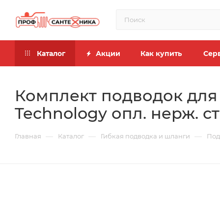
Каталог
Акции
Как купить
Сер
Комплект подводок для
Technology опл. нерж. ста
—
—
—
Главная
Каталог
Гибкая подводка и шланги
Под