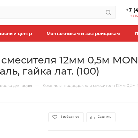
+7 (
ЗАК
висный центр
Монтажникам и застройщикам
П
 смесителя 12мм 0,5м MON
ль, гайка лат. (100)
—
водка для воды
Комплект подводок для смесителя 12мм 0,5м M
В избранное
Сравнить