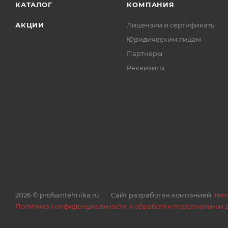
КАТАЛОГ
КОМПАНИЯ
Внутренний диаметр ниппеля, мм 5,8±0,1
Максимальное рабочее давление, МПа (bar) 2,0 (20)
АКЦИИ
Лицензии и сертификаты
Номинальный поток (при 3bar), л 35
Юридическим лицам
Минимальный радиус изгиба,мм 50
Партнеры
Рабочая температура,
Реквизиты
2026 © profsantehnika.ru
Сайт разработан компанией:
Нет
Политика конфиденциальности и обработки персональных 