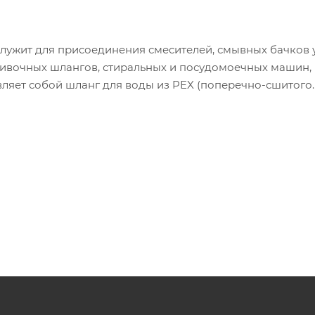
ужит для присоединения смесителей, смывных бачков у
оливочных шлангов, стиральных и посудомоечных машин,
ляет собой шланг для воды из PEX (поперечно-сшитого
ез вкраплений нейлоновых нитей (7 нитей толщиной 0,18
 57-3;
2”, М10х1х18, М10х1х35