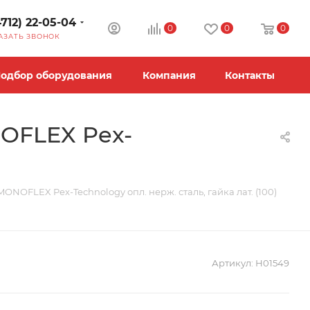
4712) 22-05-04
0
0
0
АЗАТЬ ЗВОНОК
одбор оборудования
Компания
Контакты
OFLEX Pex-
ONOFLEX Pex-Technology опл. нерж. сталь, гайка лат. (100)
Артикул:
Н01549