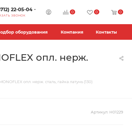
4712) 22-05-04
0
0
0
АЗАТЬ ЗВОНОК
одбор оборудования
Компания
Контакты
OFLEX опл. нерж.
ONOFLEX опл. нерж. сталь, гайка латунь (130)
Артикул:
Н01229