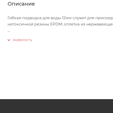
Описание
Гибкая подводка для воды 12мм служит для присоед
нетоксичной резины EPDM; оплетка из нержавеющей 
Состав, материалы подводки:
Накидная гайка и штуцер из никелированной латуни
Ниппель - латунь 57-3;
Обжимная гильза из нержавеющей стали 301;
Технические характеристики:
Подсоединительные размеры, гайка 3/8”,1/2”; штуцер 1/
Наружный диаметр шланга подводки, мм 12,5±0,5
Внутренний диаметр шланга подводки, мм 8,5±0,5
Внутренний диаметр ниппеля, мм 5,8±0,1
Максимальное рабочее давление, МПа (bar) 1,5 (15)
Номинальный поток (при 3bar), л 35
Минимальный радиус изгиба,мм 50
Рабочая температура, оС 0...95