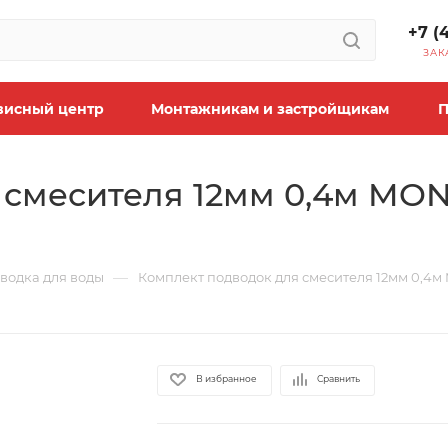
+7 (
ЗАК
висный центр
Монтажникам и застройщикам
П
 смесителя 12мм 0,4м MON
—
водка для воды
Комплект подводок для смесителя 12мм 0,4м M
В избранное
Сравнить