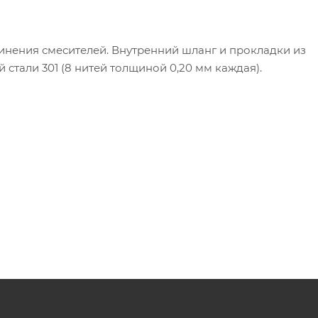
инения смесителей. Внутренний шланг и прокладки из
стали 301 (8 нитей толщиной 0,20 мм каждая).
 57-3;
2”, М10х1х18, М10х1х35