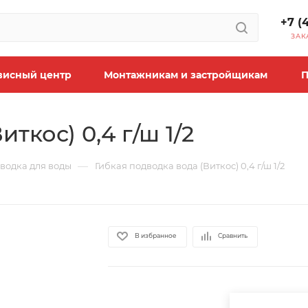
+7 (
ЗАК
висный центр
Монтажникам и застройщикам
П
ткос) 0,4 г/ш 1/2
—
водка для воды
Гибкая подводка вода (Виткос) 0,4 г/ш 1/2
В избранное
Сравнить