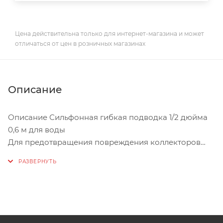
Цена действительна только для интернет-магазина и может
отличаться от цен в розничных магазинах
Описание
Описание Сильфонная гибкая подводка 1/2 дюйма
0,6 м для воды
Для предотвращения повреждения коллекторов
тепловых завес и пушек,
при подключении к магистральным трубам
необходимо использовать
сильфонную гибкую подводку для воды.
Гибкая подводка для воды представляет из себя