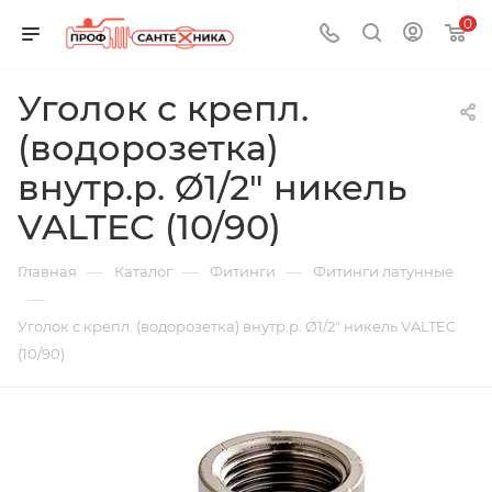
0
Уголок с крепл.
(водорозетка)
внутр.р. Ø1/2" никель
VALTEC (10/90)
—
—
—
Главная
Каталог
Фитинги
Фитинги латунные
—
Уголок с крепл. (водорозетка) внутр.р. Ø1/2" никель VALTEC
(10/90)