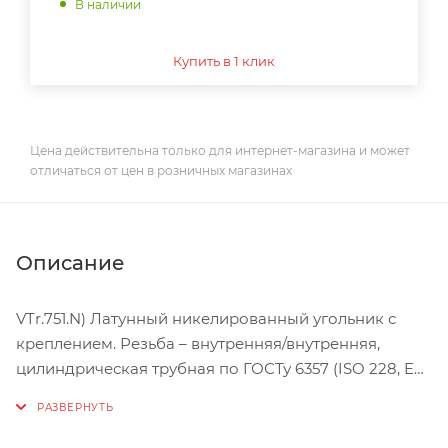
В наличии
Купить в 1 клик
Цена действительна только для интернет-магазина и может
отличаться от цен в розничных магазинах
Описание
VTr.751.N) Латунный никелированный угольник с
креплением. Резьба – внутренняя/внутренняя,
цилиндрическая трубная по ГОСТу 6357 (ISO 228, EN
10226), совместима также с наружной конической
трубной резьбой по ГОСТу 6211 (ISO R7).
Присоединительный диаметр – 1/2". Диаметр