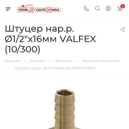
0
Штуцер нар.р.
Ø1/2"х16мм VALFEX
(10/300)
—
—
—
Главная
Каталог
Фитинги
Фитинги латунные
—
Штуцер нар.р. Ø1/2"х16мм VALFEX (10/300)