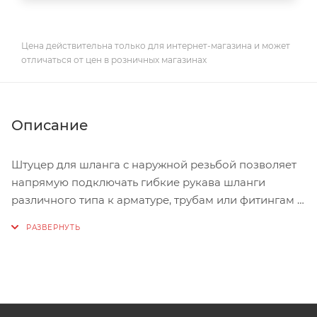
Цена действительна только для интернет-магазина и может
отличаться от цен в розничных магазинах
Описание
Штуцер для шланга с наружной резьбой позволяет
напрямую подключать гибкие рукава шланги
различного типа к арматуре, трубам или фитингам с
трубной цилиндрической резьбой без
использования каких-либо переходных элементов.
Резьба – наружная, цилиндрическая трубная по
ГОСТу 6357-81. Фитинг рассчитан на рабочее
давление (PN) 2,5 и 4,0 МПа и температуру