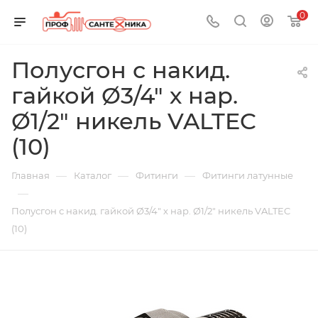
0
Полусгон с накид.
гайкой Ø3/4" х нар.
Ø1/2" никель VALTEC
(10)
—
—
—
Главная
Каталог
Фитинги
Фитинги латунные
—
Полусгон с накид. гайкой Ø3/4" х нар. Ø1/2" никель VALTEC
(10)