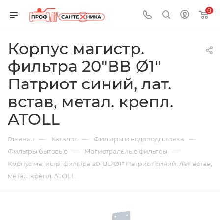
0
Корпус магистр.
фильтра 20"ВВ Ø1"
Патриот синий, лат.
встав, метал. крепл.
ATOLL
—
—
—
Главная
Каталог
Фильтры и водоподготовка
—
—
Фильтры бытовые
Магистральные фильтры
Корпус магистр. фильтра 20"ВВ Ø1" Патриот синий, лат. встав,
метал. крепл. ATOLL