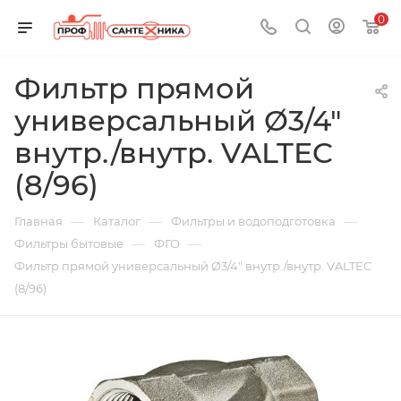
0
Фильтр прямой
универсальный Ø3/4"
внутр./внутр. VALTEC
(8/96)
—
—
—
Главная
Каталог
Фильтры и водоподготовка
—
—
Фильтры бытовые
ФГО
Фильтр прямой универсальный Ø3/4" внутр./внутр. VALTEC
(8/96)