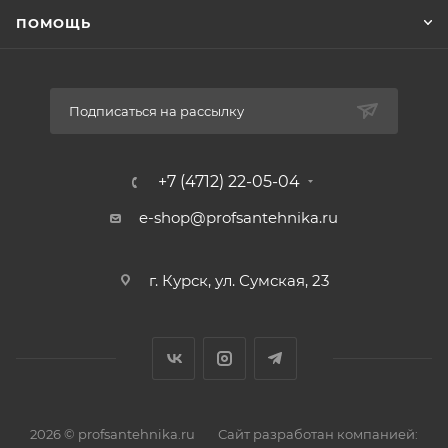
фильтроэлемента – нержавеющая сталь. Резьба
ПОМОЩЬ
присоединения – внутренняя, 1/2”.
Подписаться на рассылку
+7 (4712) 22-05-04
e-shop@profsantehnika.ru
г. Курск, ул. Сумская, 23
2026 © profsantehnika.ru
Сайт разработан компанией: