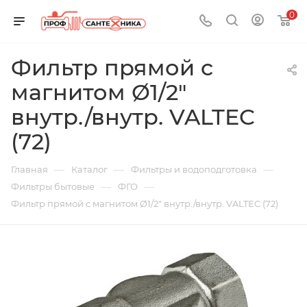
0
Фильтр прямой c
магнитом Ø1/2"
внутр./внутр. VALTEC
(72)
—
—
—
Главная
Каталог
Фильтры и водоподготовка
—
—
Фильтры бытовые
ФГО
Фильтр прямой c магнитом Ø1/2" внутр./внутр. VALTEC (72)