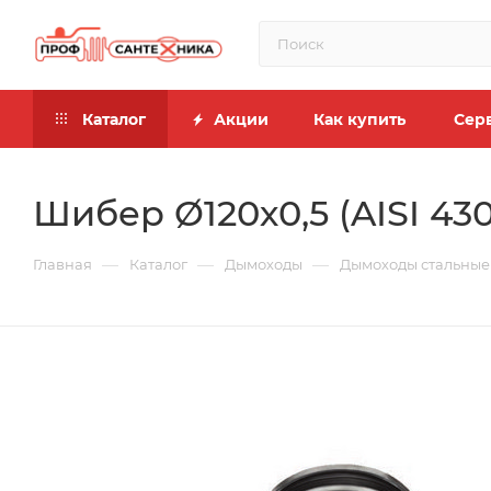
Каталог
Акции
Как купить
Сер
Шибер Ø120х0,5 (AISI 430)
—
—
—
Главная
Каталог
Дымоходы
Дымоходы стальные