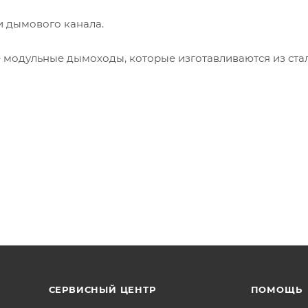
и дымового канала.
модульные дымоходы, которые изготавливаются из ста
мм. Термический диапазон для работы данной стали соста
лько сухим. Свариваются швы модулей с помощью лазер
одом холодной формовки.
СЕРВИСНЫЙ ЦЕНТР
ПОМОЩЬ