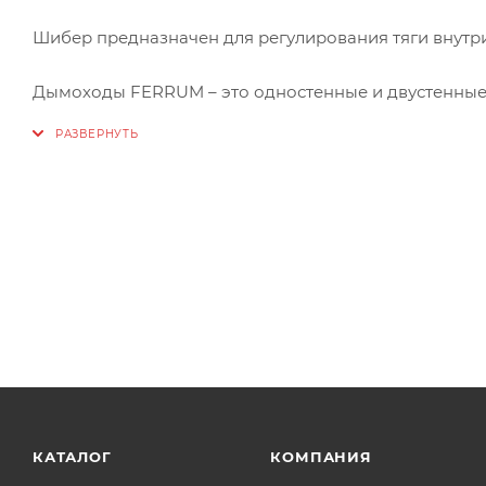
Шибер предназначен для регулирования тяги внутр
Дымоходы FERRUM – это одностенные и двустенные 
AISI430, имеющей две рабочие толщины – 0,5 и 0,8 
400 до 450ºС, а режим эксплуатации может быть то
сварки, а стыковочные элементы выполняются мет
КАТАЛОГ
КОМПАНИЯ