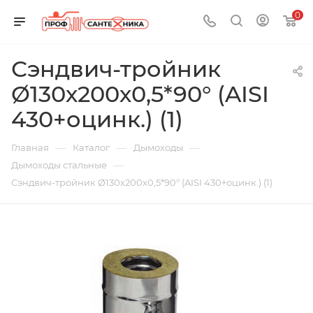
0
Сэндвич-тройник
Ø130х200х0,5*90° (AISI
430+оцинк.) (1)
—
—
—
Главная
Каталог
Дымоходы
—
Дымоходы стальные
Сэндвич-тройник Ø130х200х0,5*90° (AISI 430+оцинк.) (1)