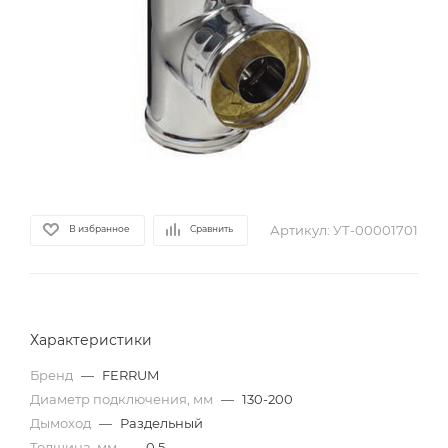
Артикул:
УТ-00001701
В избранное
Сравнить
Характеристики
Бренд
—
FERRUM
Диаметр подключения, мм
—
130-200
Дымоход
—
Раздельный
Толщина, мм
—
0,5