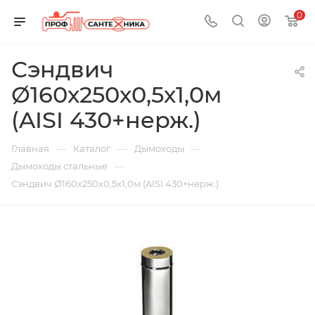
0
Сэндвич
Ø160х250х0,5х1,0м
(AISI 430+нерж.)
—
—
—
Главная
Каталог
Дымоходы
—
Дымоходы стальные
Сэндвич Ø160х250х0,5х1,0м (AISI 430+нерж.)