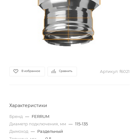
Артикул:
f6021
В избранное
Сравнить
Характеристики
Бренд
—
FERRUM
Диаметр подключения, мм
—
115-135
Дымоход
—
Раздельный
Толщина, мм
—
0,5