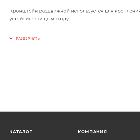
Кронштейн раздвижной используется для крепления
устойчивости дымоходу.
Дымоходы FERRUM – это одностенные и двустенные 
AISI430, имеющей две рабочие толщины – 0,5 и 0,8 
400 до 450ºС, а режим эксплуатации может быть то
сварки, а стыковочные элементы выполняются мет
КАТАЛОГ
КОМПАНИЯ