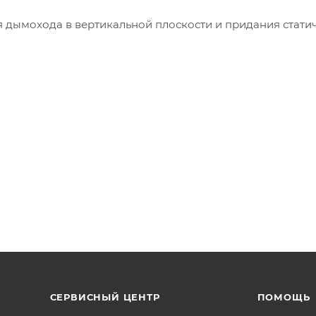
 дымохода в вертикальной плоскости и придания стати
модульные дымоходы, которые изготавливаются из ста
мм. Термический диапазон для работы данной стали соста
лько сухим. Свариваются швы модулей с помощью лазер
одом холодной формовки.
СЕРВИСНЫЙ ЦЕНТР
ПОМОЩЬ