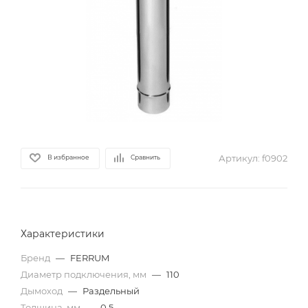
Артикул:
f0902
В избранное
Сравнить
Характеристики
Бренд
—
FERRUM
Диаметр подключения, мм
—
110
Дымоход
—
Раздельный
Толщина, мм
—
0,5