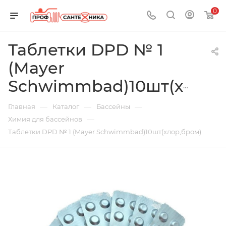
0
Таблетки DPD № 1
(Mayer
Schwimmbad)10шт(хлор,бром)
—
—
—
Главная
Каталог
Бассейны
—
Химия для бассейнов
Таблетки DPD № 1 (Mayer Schwimmbad)10шт(хлор,бром)