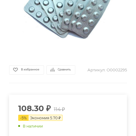
Артикул:
О0002295
В избранное
Сравнить
108.30
₽
114
₽
-
5
%
Экономия
5.70
₽
В наличии