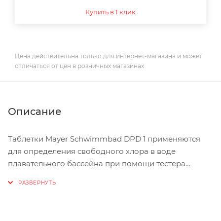
Купить в 1 клик
Цена действительна только для интернет-магазина и может
отличаться от цен в розничных магазинах
Описание
Таблетки Mayer Schwimmbad DPD 1 применяются
для определения свободного хлора в воде
плавательного бассейна при помощи тестера
Pooltester. Таблетки индивидуально упакованы в
алюминиевую фольгу (блистер), что позволяет
защитить их от воздействий окружающей среды.