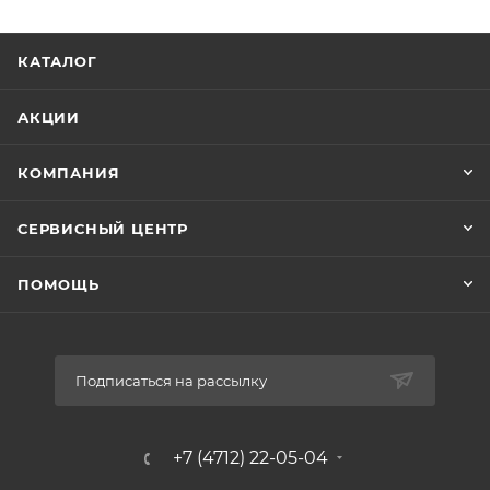
Легкость и простота использования
таблетированных реагентов и точность их
КАТАЛОГ
дозирования способствуют точности измерений,
что особенно подходит для измерения в
неблагоприятных условиях.
АКЦИИ
КОМПАНИЯ
СЕРВИСНЫЙ ЦЕНТР
ПОМОЩЬ
Подписаться на рассылку
+7 (4712) 22-05-04