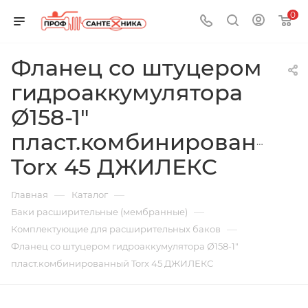
0
Фланец со штуцером
гидроаккумулятора
Ø158-1"
пласт.комбинированный
Torx 45 ДЖИЛЕКС
—
—
Главная
Каталог
—
Баки расширительные (мембранные)
—
Комплектующие для расширительных баков
Фланец со штуцером гидроаккумулятора Ø158-1"
пласт.комбинированный Torx 45 ДЖИЛЕКС