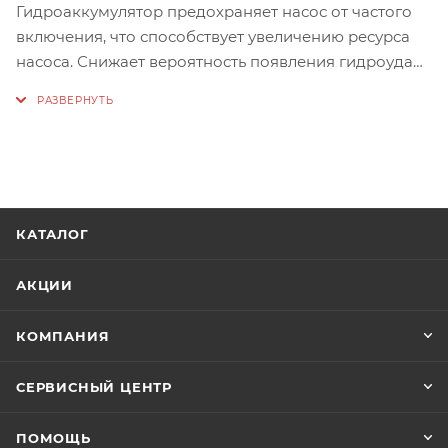
Гидроаккумулятор предохраняет насос от частого
включения, что способствует увеличению ресурса
насоса. Снижает вероятность появления гидроудара
в системе. При отключении напряжения в сети
выдает накопленный запас воды. Корпус из
высококачественной стали. Металлический фланец.
Краска с защитой от ультрафиолетовых лучей.
Воздушный клапан для контроля давления воздуха.
Универсальная площадка для крепления насоса.
КАТАЛОГ
Горизонтальная компоновка.
АКЦИИ
Артикул7021
Максимальное давление, бар8
КОМПАНИЯ
Материал корпусауглеродистая сталь
Материал мембраныEPDM
СЕРВИСНЫЙ ЦЕНТР
Температура рабочей среды, °Cот +1 до +35
Объём гидроаккумулятора, л.24
ПОМОЩЬ