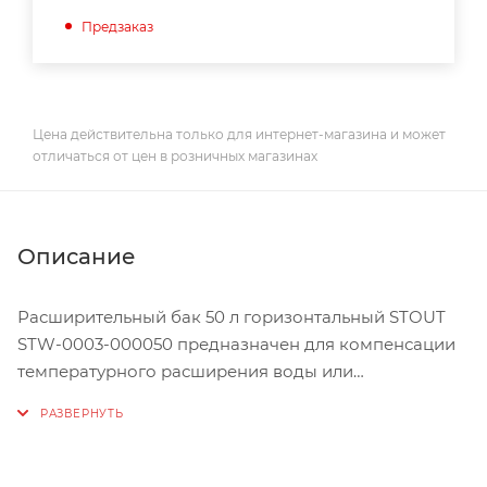
Предзаказ
Цена действительна только для интернет-магазина и может
отличаться от цен в розничных магазинах
Описание
Расширительный бак 50 л горизонтальный STOUT
STW-0003-000050 предназначен для компенсации
температурного расширения воды или
теплоносителя, сглаживания колебаний давления и
компенсации гидравлических ударов в системах
отопления с температурой теплоносителя до 100ºС.
В качестве теплоносителя может использоваться