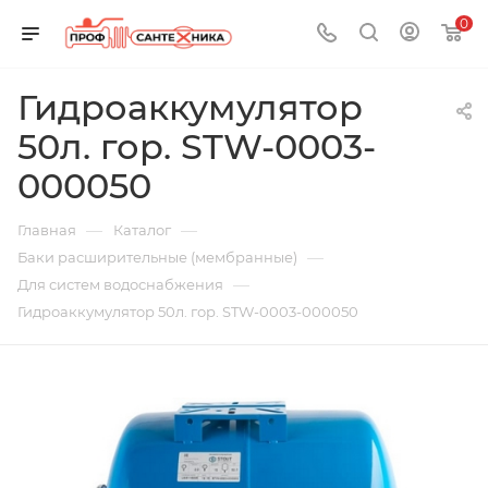
0
Гидроаккумулятор
50л. гор. STW-0003-
000050
—
—
Главная
Каталог
—
Баки расширительные (мембранные)
—
Для систем водоснабжения
Гидроаккумулятор 50л. гор. STW-0003-000050