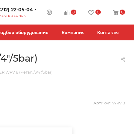
4712) 22-05-04
0
0
0
АЗАТЬ ЗВОНОК
одбор оборудования
Компания
Контакты
"/5bar)
 WRV 8 (метал./3/4"/5bar)
Артикул:
WRV 8