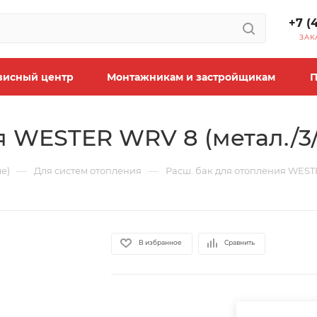
+7 (
ЗАК
висный центр
Монтажникам и застройщикам
П
 WESTER WRV 8 (метал./3/4
—
—
е)
Для систем отопления
Расш. бак для отопления WESTER
В избранное
Сравнить