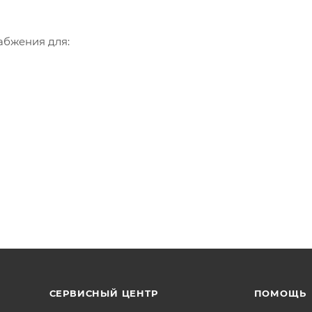
набжения для:
насоса;
ются для компенсации температурного
нсации температурного расширения
венной стали и эластичная мембрана из
амеры: воздушную, полость между металлическим корпу
рабочая жидкость. Рабочая жидкость находится внутри
.
жбы – до 100 000 циклов • Давление в воздушной полост
Баки от 200 до 10 000 литров могут изготавливаться в спец
СЕРВИСНЫЙ ЦЕНТР
ПОМОЩЬ