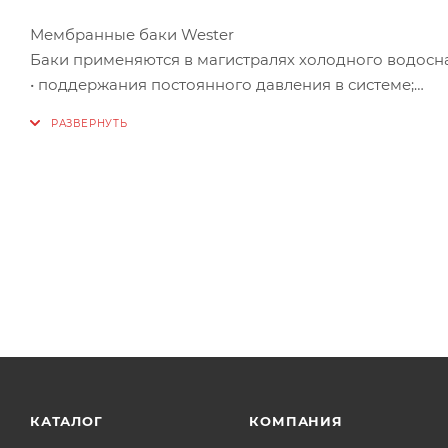
Мембранные баки Wester
Баки применяются в магистралях холодного водос
• поддержания постоянного давления в системе;
• уменьшения количества включений-выключений 
• защиты системы от гидравлического удара.
• в контуре горячего водоснабжения баки применя
расширения воды.
• в системах отопления и гелиосистемах для компе
теплоносителя.
• основные элементы бака: корпус из высококачест
материала EPDM. Мембрана разделяет бак на две к
мембранной и внутреннюю полость, где находится 
и не контактирует с металлически- ми стенками бака
• все баки оснащены сменной мембраной. • Срок слу
от 8 до 150л – 1,5 бара, от 750 до 10 000л –4бара. • 
исполнении 16 бар, 25 бар.
КАТАЛОГ
КОМПАНИЯ